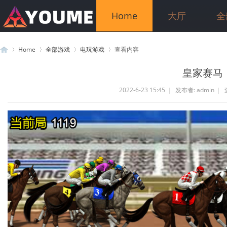
Home
大厅
全
Home
全部游戏
电玩游戏
查看内容
皇家赛马
2022-6-23 15:45
|
发布者:
admin
|
游
›
›
›
›
米