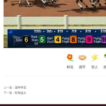
游
鲜花
握手
雷人
戏
上一篇：
连环夺宝
下一篇：
红包达人