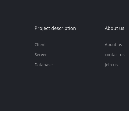
官
Project description
About us
Client
About us
Server
contact us
Database
Join us
方