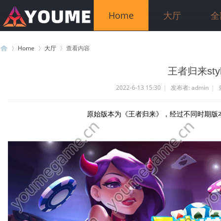
Home
大厅
全
Home
大厅
查看内容
王者归来styl
2022-6-13 15:30
|
发布者:
admin
|
游
›
›
›
原始版本为《王者归来》，经过不同时期版
米