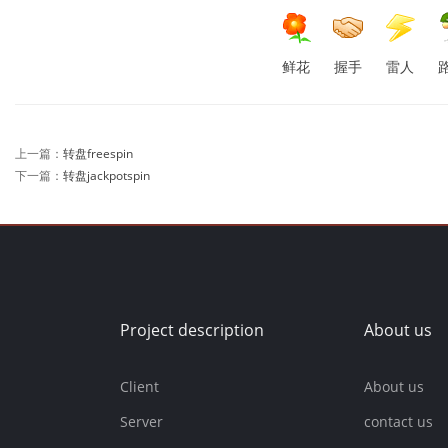
鲜花
握手
雷人
官
上一篇：
转盘freespin
下一篇：
转盘jackpotspin
方
Project description
About us
Client
About us
Server
contact us